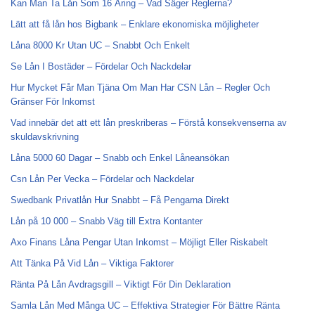
Kan Man Ta Lån Som 16 Åring – Vad Säger Reglerna?
Lätt att få lån hos Bigbank – Enklare ekonomiska möjligheter
Låna 8000 Kr Utan UC – Snabbt Och Enkelt
Se Lån I Bostäder – Fördelar Och Nackdelar
Hur Mycket Får Man Tjäna Om Man Har CSN Lån – Regler Och
Gränser För Inkomst
Vad innebär det att ett lån preskriberas – Förstå konsekvenserna av
skuldavskrivning
Låna 5000 60 Dagar – Snabb och Enkel Låneansökan
Csn Lån Per Vecka – Fördelar och Nackdelar
Swedbank Privatlån Hur Snabbt – Få Pengarna Direkt
Lån på 10 000 – Snabb Väg till Extra Kontanter
Axo Finans Låna Pengar Utan Inkomst – Möjligt Eller Riskabelt
Att Tänka På Vid Lån – Viktiga Faktorer
Ränta På Lån Avdragsgill – Viktigt För Din Deklaration
Samla Lån Med Många UC – Effektiva Strategier För Bättre Ränta