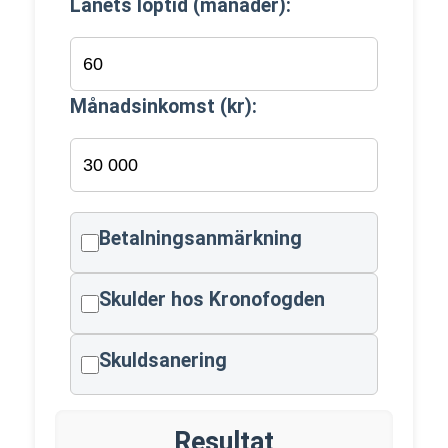
Lånets löptid (månader):
Månadsinkomst (kr):
Betalningsanmärkning
Skulder hos Kronofogden
Skuldsanering
Resultat