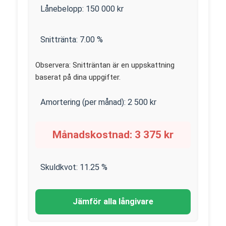
Lånebelopp:
150 000
kr
Snittränta:
7.00
%
Observera: Snitträntan är en uppskattning
baserat på dina uppgifter.
Amortering (per månad):
2 500
kr
Månadskostnad:
3 375
kr
Skuldkvot:
11.25
%
Jämför alla långivare