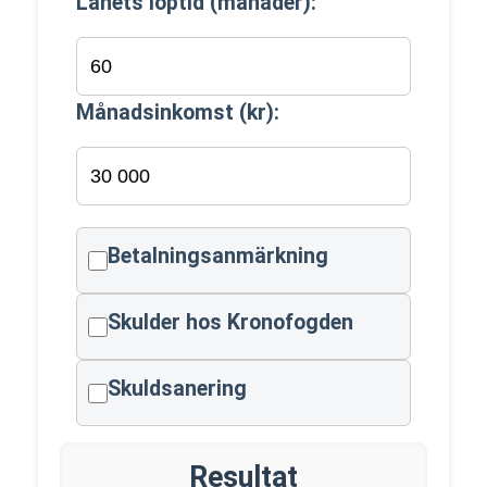
Lånets löptid (månader):
Månadsinkomst (kr):
Betalningsanmärkning
Skulder hos Kronofogden
Skuldsanering
Resultat