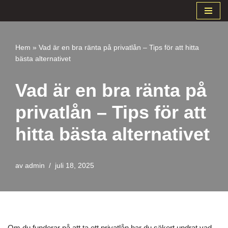
Hoppa
till
Hem
»
Vad är en bra ränta på privatlån – Tips för att hitta
innehåll
bästa alternativet
Vad är en bra ränta på
privatlån – Tips för att
hitta bästa alternativet
av
admin
juli 18, 2025
Om du funderar på att ta ett privatlån har du säkert undrat vad