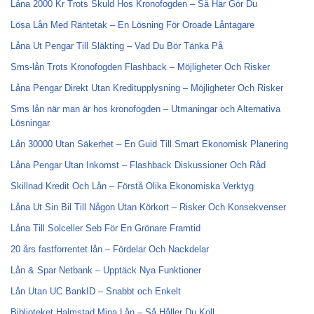
Låna 2000 Kr Trots Skuld Hos Kronofogden – Så Här Gör Du
Lösa Lån Med Räntetak – En Lösning För Oroade Låntagare
Låna Ut Pengar Till Släkting – Vad Du Bör Tänka På
Sms-lån Trots Kronofogden Flashback – Möjligheter Och Risker
Låna Pengar Direkt Utan Kreditupplysning – Möjligheter Och Risker
Sms lån när man är hos kronofogden – Utmaningar och Alternativa
Lösningar
Lån 30000 Utan Säkerhet – En Guid Till Smart Ekonomisk Planering
Låna Pengar Utan Inkomst – Flashback Diskussioner Och Råd
Skillnad Kredit Och Lån – Förstå Olika Ekonomiska Verktyg
Låna Ut Sin Bil Till Någon Utan Körkort – Risker Och Konsekvenser
Låna Till Solceller Seb För En Grönare Framtid
20 års fastforrentet lån – Fördelar Och Nackdelar
Lån & Spar Netbank – Upptäck Nya Funktioner
Lån Utan UC BankID – Snabbt och Enkelt
Biblioteket Halmstad Mina Lån – Så Håller Du Koll