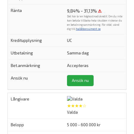
9,84% - 31,13%
⚠
Det här är en högkostnadskredit. Om du inte
kan betala tillbaka hela skulden riskerar du
en betalningsanmärkning. För stöd, vänd
dig till
hallåkonsument.se
.
UC
Samma dag
Accepteras
Ansök nu
★★★★☆
Valda
5 000 - 600 000 kr