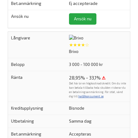
Ej accepterade
Ansök nu
★★★★☆
Brixo
3 000 - 100 000 kr
28,95% - 33,1%
⚠
Det här är en högkostnadskredit. Om du inte
kan betala tillbaka hela skulden riskerar du
en betalningsanmärkning. För stöd, vänd
dig till
hallåkonsument.se
.
Bisnode
Samma dag
Accepteras