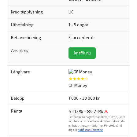
UC
1 - 5 dagar
Ej accepterat
Ansök nu
★★★★☆
GF Money
1 000 - 30 000 kr
53,12% - 84,23%
⚠
Det här är en högkostnadskredit. Om du inte
kan betala tillbaka hela skulden riskerar du
en betalningsanmärkning. För stöd, vänd
dig till
hallåkonsument.se
.