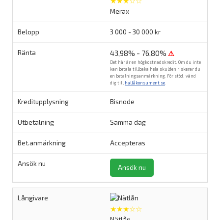
★★★☆☆
Merax
3 000 - 30 000 kr
43,98% - 76,80%
⚠
Det här är en högkostnadskredit. Om du inte
kan betala tillbaka hela skulden riskerar du
en betalningsanmärkning. För stöd, vänd
dig till
hallåkonsument.se
.
Bisnode
Samma dag
Accepteras
Ansök nu
★★★☆☆
Nätlån