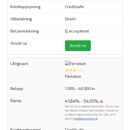
Creditsafe
Direkt
Ej accepterat
Ansök nu
★★★☆☆
Ferratum
1 000 - 40 000 kr
47,64% - 54,05%
⚠
Det här är en högkostnadskredit. Om du inte
kan betala tillbaka hela skulden riskerar du
en betalningsanmärkning. För stöd, vänd
dig till
hallåkonsument.se
.
Creditsafe