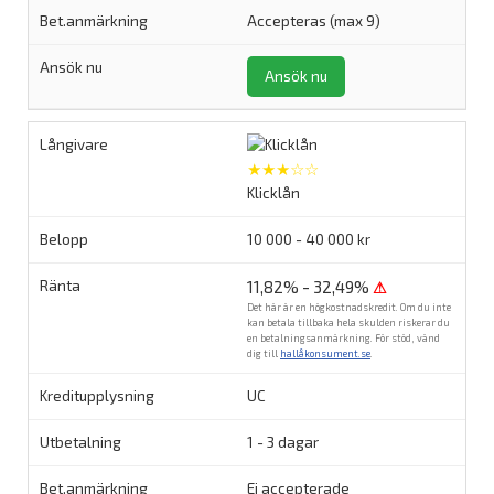
Accepteras (max 9)
Ansök nu
★★★☆☆
Klicklån
10 000 - 40 000 kr
11,82% - 32,49%
⚠
Det här är en högkostnadskredit. Om du inte
kan betala tillbaka hela skulden riskerar du
en betalningsanmärkning. För stöd, vänd
dig till
hallåkonsument.se
.
UC
1 - 3 dagar
Ej accepterade