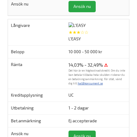
Ansök nu
★★★☆☆
L'EASY
10 000 - 50 000 kr
14,03% - 32,49%
⚠
Det här är en högkostnadskredit. Om du inte
kan betala tillbaka hela skulden riskerar du
en betalningsanmärkning. För stöd, vänd
dig till
hallåkonsument.se
.
UC
1 - 2 dagar
Ej accepterade
Ansök nu