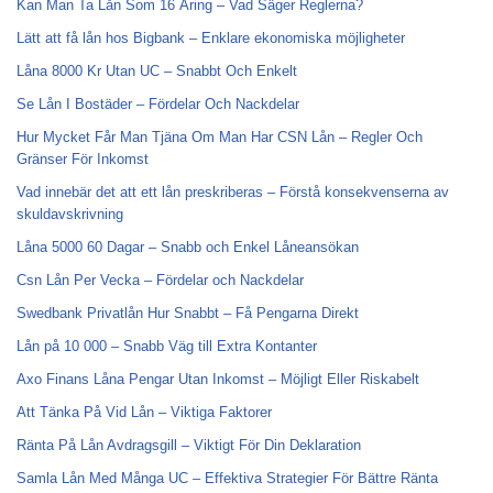
Kan Man Ta Lån Som 16 Åring – Vad Säger Reglerna?
Lätt att få lån hos Bigbank – Enklare ekonomiska möjligheter
Låna 8000 Kr Utan UC – Snabbt Och Enkelt
Se Lån I Bostäder – Fördelar Och Nackdelar
Hur Mycket Får Man Tjäna Om Man Har CSN Lån – Regler Och
Gränser För Inkomst
Vad innebär det att ett lån preskriberas – Förstå konsekvenserna av
skuldavskrivning
Låna 5000 60 Dagar – Snabb och Enkel Låneansökan
Csn Lån Per Vecka – Fördelar och Nackdelar
Swedbank Privatlån Hur Snabbt – Få Pengarna Direkt
Lån på 10 000 – Snabb Väg till Extra Kontanter
Axo Finans Låna Pengar Utan Inkomst – Möjligt Eller Riskabelt
Att Tänka På Vid Lån – Viktiga Faktorer
Ränta På Lån Avdragsgill – Viktigt För Din Deklaration
Samla Lån Med Många UC – Effektiva Strategier För Bättre Ränta