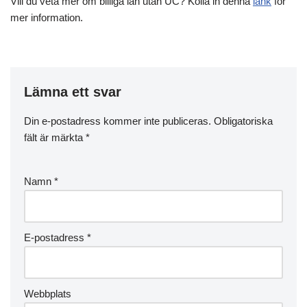
Vill du veta mer om billiga lån utan UC? Kolla in denna
länk
för
mer information.
Lämna ett svar
Din e-postadress kommer inte publiceras.
Obligatoriska
fält är märkta
*
Namn
*
E-postadress
*
Webbplats