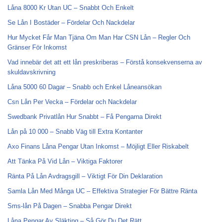
Låna 8000 Kr Utan UC – Snabbt Och Enkelt
Se Lån I Bostäder – Fördelar Och Nackdelar
Hur Mycket Får Man Tjäna Om Man Har CSN Lån – Regler Och
Gränser För Inkomst
Vad innebär det att ett lån preskriberas – Förstå konsekvenserna av
skuldavskrivning
Låna 5000 60 Dagar – Snabb och Enkel Låneansökan
Csn Lån Per Vecka – Fördelar och Nackdelar
Swedbank Privatlån Hur Snabbt – Få Pengarna Direkt
Lån på 10 000 – Snabb Väg till Extra Kontanter
Axo Finans Låna Pengar Utan Inkomst – Möjligt Eller Riskabelt
Att Tänka På Vid Lån – Viktiga Faktorer
Ränta På Lån Avdragsgill – Viktigt För Din Deklaration
Samla Lån Med Många UC – Effektiva Strategier För Bättre Ränta
Sms-lån På Dagen – Snabba Pengar Direkt
Låna Pengar Av Släkting – Så Gör Du Det Rätt