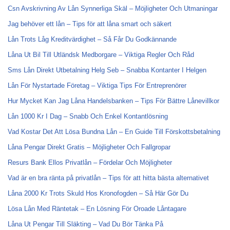
Csn Avskrivning Av Lån Synnerliga Skäl – Möjligheter Och Utmaningar
Jag behöver ett lån – Tips för att låna smart och säkert
Lån Trots Låg Kreditvärdighet – Så Får Du Godkännande
Låna Ut Bil Till Utländsk Medborgare – Viktiga Regler Och Råd
Sms Lån Direkt Utbetalning Helg Seb – Snabba Kontanter I Helgen
Lån För Nystartade Företag – Viktiga Tips För Entreprenörer
Hur Mycket Kan Jag Låna Handelsbanken – Tips För Bättre Lånevillkor
Lån 1000 Kr I Dag – Snabb Och Enkel Kontantlösning
Vad Kostar Det Att Lösa Bundna Lån – En Guide Till Förskottsbetalning
Låna Pengar Direkt Gratis – Möjligheter Och Fallgropar
Resurs Bank Ellos Privatlån – Fördelar Och Möjligheter
Vad är en bra ränta på privatlån – Tips för att hitta bästa alternativet
Låna 2000 Kr Trots Skuld Hos Kronofogden – Så Här Gör Du
Lösa Lån Med Räntetak – En Lösning För Oroade Låntagare
Låna Ut Pengar Till Släkting – Vad Du Bör Tänka På