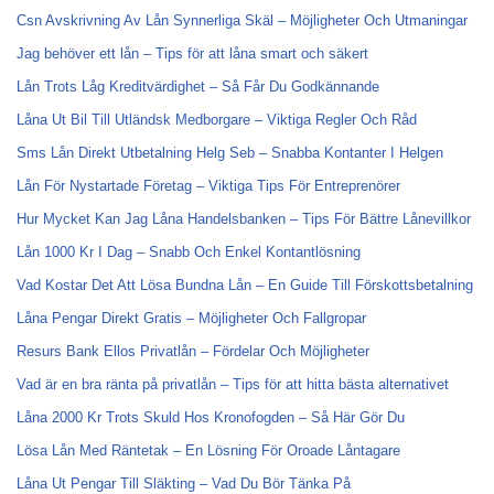
Csn Avskrivning Av Lån Synnerliga Skäl – Möjligheter Och Utmaningar
Jag behöver ett lån – Tips för att låna smart och säkert
Lån Trots Låg Kreditvärdighet – Så Får Du Godkännande
Låna Ut Bil Till Utländsk Medborgare – Viktiga Regler Och Råd
Sms Lån Direkt Utbetalning Helg Seb – Snabba Kontanter I Helgen
Lån För Nystartade Företag – Viktiga Tips För Entreprenörer
Hur Mycket Kan Jag Låna Handelsbanken – Tips För Bättre Lånevillkor
Lån 1000 Kr I Dag – Snabb Och Enkel Kontantlösning
Vad Kostar Det Att Lösa Bundna Lån – En Guide Till Förskottsbetalning
Låna Pengar Direkt Gratis – Möjligheter Och Fallgropar
Resurs Bank Ellos Privatlån – Fördelar Och Möjligheter
Vad är en bra ränta på privatlån – Tips för att hitta bästa alternativet
Låna 2000 Kr Trots Skuld Hos Kronofogden – Så Här Gör Du
Lösa Lån Med Räntetak – En Lösning För Oroade Låntagare
Låna Ut Pengar Till Släkting – Vad Du Bör Tänka På