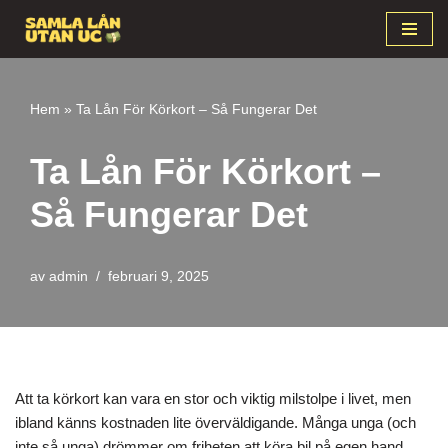
Hoppa
till
innehåll
Hem
»
Ta Lån För Körkort – Så Fungerar Det
Ta Lån För Körkort –
Så Fungerar Det
av
admin
februari 9, 2025
Att ta körkort kan vara en stor och viktig milstolpe i livet, men
ibland känns kostnaden lite överväldigande. Många unga (och
inte så unga) drömmer om friheten att köra bil på egen hand,