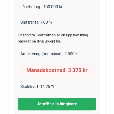
Lånebelopp:
150 000
kr
Snittränta:
7.00
%
Observera: Snitträntan är en uppskattning
baserat på dina uppgifter.
Amortering (per månad):
2 500
kr
Månadskostnad:
3 375
kr
Skuldkvot:
11.25
%
Jämför alla långivare