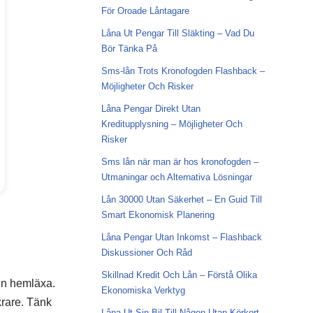
För Oroade Låntagare
Låna Ut Pengar Till Släkting – Vad Du
Bör Tänka På
Sms-lån Trots Kronofogden Flashback –
Möjligheter Och Risker
Låna Pengar Direkt Utan
Kreditupplysning – Möjligheter Och
Risker
Sms lån när man är hos kronofogden –
Utmaningar och Alternativa Lösningar
Lån 30000 Utan Säkerhet – En Guid Till
Smart Ekonomisk Planering
Låna Pengar Utan Inkomst – Flashback
Diskussioner Och Råd
Skillnad Kredit Och Lån – Förstå Olika
din hemläxa.
Ekonomiska Verktyg
krare. Tänk
Låna Ut Sin Bil Till Någon Utan Körkort –