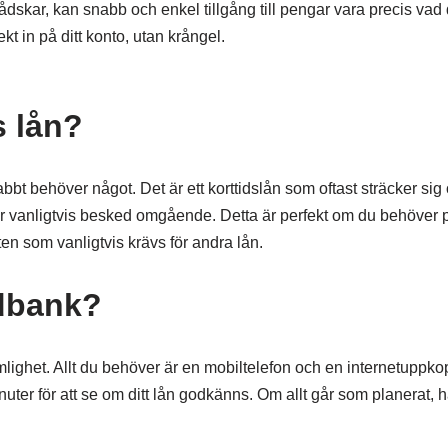
ådskar, kan snabb och enkel tillgång till pengar vara precis vad
 in på ditt konto, utan krångel.
s lån?
bt behöver något. Det är ett korttidslån som oftast sträcker sig
år vanligtvis besked omgående. Detta är perfekt om du behöver
n som vanligtvis krävs för andra lån.
dbank?
ghet. Allt du behöver är en mobiltelefon och en internetuppkop
ter för att se om ditt lån godkänns. Om allt går som planerat, h