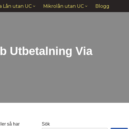
a Lån utan UC
Mikrolån utan UC
Blogg
 Utbetalning Via
ler så har
Sök