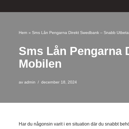
Hoppa
till
innehåll
Hem
»
Sms Lån Pengarna Direkt Swedbank – Snabb Utbetal
Sms Lån Pengarna D
Mobilen
av
admin
december 18, 2024
Har du någonsin varit i en situation där du snabbt behö