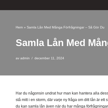
Hoppa
till
innehåll
Hem
»
Samla Lån Med Många Förfrågningar – Så Gör Du
Samla Lån Med Mång
av
admin
december 11, 2024
Har du någonsin undrat hur man kan hantera alla dessa
stå mitt i en storm, där varje ny fråga om ditt lån är et
du kan samla lån även när du har många förfrågningar