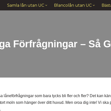
Samla lån utan UC
Blancolån utan UC
Bäst
a Förfrågningar – Så G
 låneförfrågningar som bara tycks bli fler och fler? Det kan kä
t stort moln som hänger över ditt huvud. Men oroa dig inte! Vi ska
.