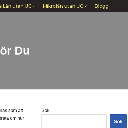
a Lån utan UC
Mikrolån utan UC
Blogg
ör Du
nnas som att
Sök
 prata om hur
Sök