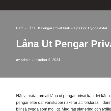
Hoppa
till
innehåll
Hem
»
Låna Ut Pengar Privat Mall – Tips För Trygga Avtal
Låna Ut Pengar Priva
av
admin
oktober 9, 2024
När vi pratar om att låna ut pengar privat kan det kännas 
pengar eller där vänskaper riskerar att förstöras. I denn
blir så trygga som möjligt. Med rätt planering och tydli