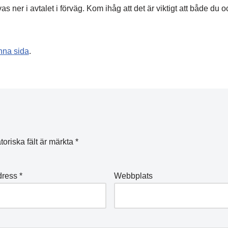
s ner i avtalet i förväg. Kom ihåg att det är viktigt att både du o
nna sida
.
toriska fält är märkta
*
dress
*
Webbplats