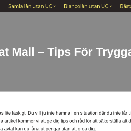
Samla lån utan UC
Blancolån utan UC
Bäst
t Mall – Tips För Trygg
lite läskigt. Du vill ju inte hamna i en situation där du inte får t
a artikel kommer vi att ge dig tips och råd för att säkerställa att 
ga avtal kan du låna ut pengar utan att oroa dig.