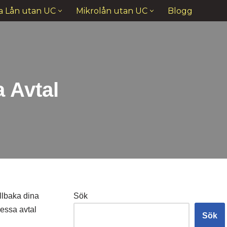
a Lån utan UC
Mikrolån utan UC
Blogg
a Avtal
illbaka dina
Sök
dessa avtal
Sök