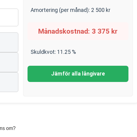
Amortering (per månad):
2 500
kr
Månadskostnad:
3 375
kr
Skuldkvot:
11.25
%
n
Jämför alla långivare
rens om?