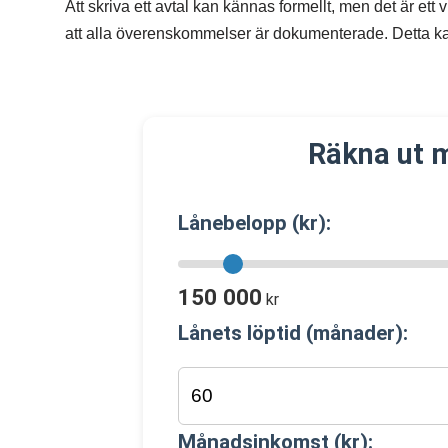
Att skriva ett avtal kan kännas formellt, men det är ett vi
att alla överenskommelser är dokumenterade. Detta ka
Räkna ut 
Lånebelopp (kr):
150 000
kr
Lånets löptid (månader):
Månadsinkomst (kr):