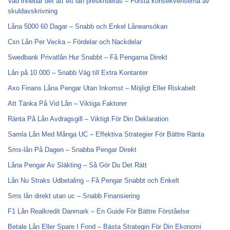
Vad innebär det att ett lån preskriberas – Förstå konsekvenserna av
skuldavskrivning
Låna 5000 60 Dagar – Snabb och Enkel Låneansökan
Csn Lån Per Vecka – Fördelar och Nackdelar
Swedbank Privatlån Hur Snabbt – Få Pengarna Direkt
Lån på 10 000 – Snabb Väg till Extra Kontanter
Axo Finans Låna Pengar Utan Inkomst – Möjligt Eller Riskabelt
Att Tänka På Vid Lån – Viktiga Faktorer
Ränta På Lån Avdragsgill – Viktigt För Din Deklaration
Samla Lån Med Många UC – Effektiva Strategier För Bättre Ränta
Sms-lån På Dagen – Snabba Pengar Direkt
Låna Pengar Av Släkting – Så Gör Du Det Rätt
Lån Nu Straks Udbetaling – Få Pengar Snabbt och Enkelt
Sms lån direkt utan uc – Snabb Finansiering
F1 Lån Realkredit Danmark – En Guide För Bättre Förståelse
Betale Lån Eller Spare I Fond – Bästa Strategin För Din Ekonomi