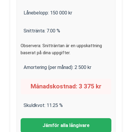
Lånebelopp:
150 000
kr
Snittränta:
7.00
%
Observera: Snitträntan är en uppskattning
baserat på dina uppgifter.
Amortering (per månad):
2 500
kr
Månadskostnad:
3 375
kr
Skuldkvot:
11.25
%
Jämför alla långivare