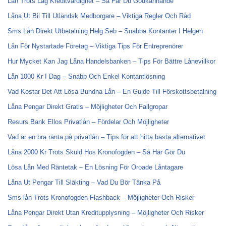
Lån Trots Låg Kreditvärdighet – Så Får Du Godkännande
Låna Ut Bil Till Utländsk Medborgare – Viktiga Regler Och Råd
Sms Lån Direkt Utbetalning Helg Seb – Snabba Kontanter I Helgen
Lån För Nystartade Företag – Viktiga Tips För Entreprenörer
Hur Mycket Kan Jag Låna Handelsbanken – Tips För Bättre Lånevillkor
Lån 1000 Kr I Dag – Snabb Och Enkel Kontantlösning
Vad Kostar Det Att Lösa Bundna Lån – En Guide Till Förskottsbetalning
Låna Pengar Direkt Gratis – Möjligheter Och Fallgropar
Resurs Bank Ellos Privatlån – Fördelar Och Möjligheter
Vad är en bra ränta på privatlån – Tips för att hitta bästa alternativet
Låna 2000 Kr Trots Skuld Hos Kronofogden – Så Här Gör Du
Lösa Lån Med Räntetak – En Lösning För Oroade Låntagare
Låna Ut Pengar Till Släkting – Vad Du Bör Tänka På
Sms-lån Trots Kronofogden Flashback – Möjligheter Och Risker
Låna Pengar Direkt Utan Kreditupplysning – Möjligheter Och Risker