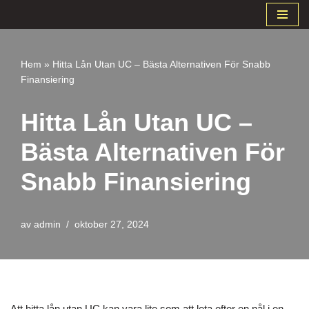
Hoppa
till
Hem
»
Hitta Lån Utan UC – Bästa Alternativen För Snabb
innehåll
Finansiering
Hitta Lån Utan UC –
Bästa Alternativen För
Snabb Finansiering
av
admin
oktober 27, 2024
Att hitta lån utan UC kan vara lite som att leta efter en nål i en