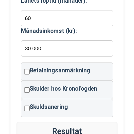
Lånets löptid (månader):
Månadsinkomst (kr):
Betalningsanmärkning
Skulder hos Kronofogden
Skuldsanering
Resultat