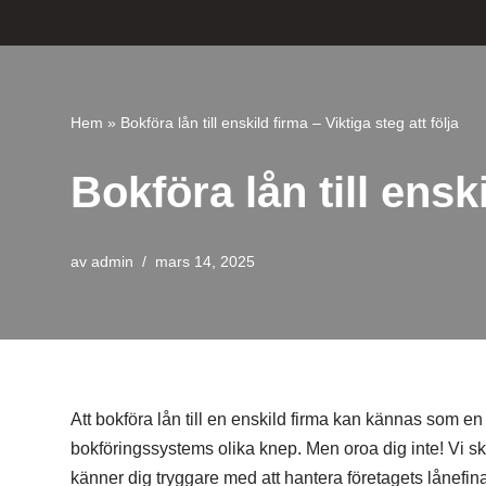
Hoppa
till
innehåll
Hem
»
Bokföra lån till enskild firma – Viktiga steg att följa
Bokföra lån till enski
av
admin
mars 14, 2025
Att bokföra lån till en enskild firma kan kännas som e
bokföringssystems olika knep. Men oroa dig inte! Vi sk
känner dig tryggare med att hantera företagets lånefin