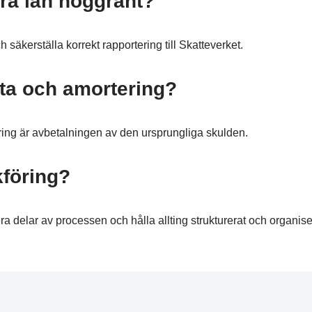
föra lån noggrant?
och säkerställa korrekt rapportering till Skatteverket.
nta och amortering?
ring är avbetalningen av den ursprungliga skulden.
kföring?
ra delar av processen och hålla allting strukturerat och organise