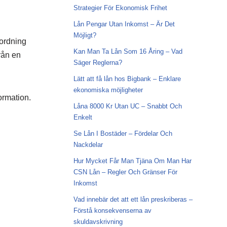
Strategier För Ekonomisk Frihet
Lån Pengar Utan Inkomst – Är Det
Möjligt?
 ordning
Kan Man Ta Lån Som 16 Åring – Vad
från en
Säger Reglerna?
Lätt att få lån hos Bigbank – Enklare
ekonomiska möjligheter
ormation.
Låna 8000 Kr Utan UC – Snabbt Och
Enkelt
Se Lån I Bostäder – Fördelar Och
Nackdelar
Hur Mycket Får Man Tjäna Om Man Har
CSN Lån – Regler Och Gränser För
Inkomst
Vad innebär det att ett lån preskriberas –
Förstå konsekvenserna av
skuldavskrivning