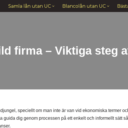
Samla lån utan UC
Blancolån utan UC
Bäst
ld firma – Viktiga steg at
n djungel, speciellt om man inte är van vid ekonomiska termer oc
a guida dig genom processen på ett enkelt och informellt sätt så
anser.