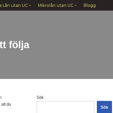
a Lån utan UC
Mikrolån utan UC
Blogg
t följa
h
Sök
 att du
Sök