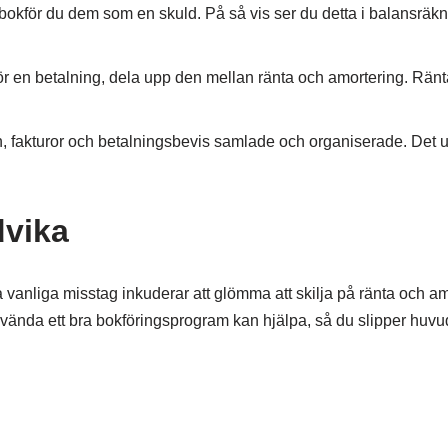
 bokför du dem som en skuld. På så vis ser du detta i balansrä
r en betalning, dela upp den mellan ränta och amortering. Ränta
tton, fakturor och betalningsbevis samlade och organiserade. Det u
dvika
vanliga misstag inkuderar att glömma att skilja på ränta och am
använda ett bra bokföringsprogram kan hjälpa, så du slipper huv